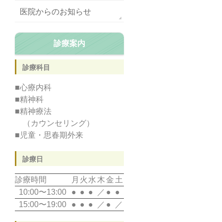
医院からのお知らせ
診療案内
診療科目
■心療内科
■精神科
■精神療法
（カウンセリング）
■児童・思春期外来
診療日
診療時間
月
火
水
木
金
土
10:00〜13:00
●
●
●
／
●
●
15:00〜19:00
●
●
●
／
●
／