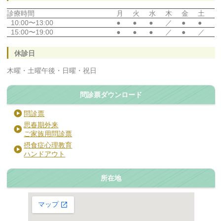
診療時間
月
火
水
木
金
土
10:00〜13:00
●
●
●
／
●
●
15:00〜19:00
●
●
●
／
●
／
休診日
木曜・土曜午後・日曜・祝日
問診票ダウンロード
問診票
思春期外来
ご家族用問診票
摂食症心理教育
ハンドアウト
所在地