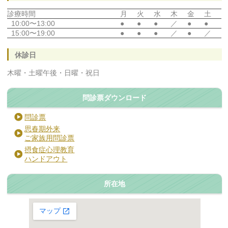
診療時間
月
火
水
木
金
土
10:00〜13:00
●
●
●
／
●
●
15:00〜19:00
●
●
●
／
●
／
休診日
木曜・土曜午後・日曜・祝日
問診票ダウンロード
問診票
思春期外来
ご家族用問診票
摂食症心理教育
ハンドアウト
所在地